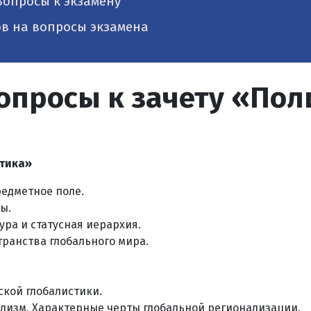
Вопросы к экзамену
ов на вопросы экзамена
опросы к зачету «Пол
стика»
редметное поле.
ы.
ура и статусная иерархия.
ранства глобального мира.
ской глобалистики.
лизм. Характерные черты глобальной регионализации.