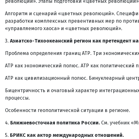
революций». Этапы подготовки «цветных революций»
Алгоритм и сценарий «цветных революций». Специфи
разработки комплексных превентивных мер по против
«управляемого хаоса» и «цветных революций».
3.
Азиатско-Тихоокеанский регион как претендент на
Проблема определения границ АТР. Три экономических 
АТР как экономический полюс. АТР как политический 
АТР как цивилизационный полюс. Бинуклеарный центр
Бицентричность и очаговый характер интеграционных
процессы.
Особенности геополитической ситуации в регионе.
4.
Ближневосточная политика России.
См. учебник «М
5.
БРИКС как актор международных отношений.