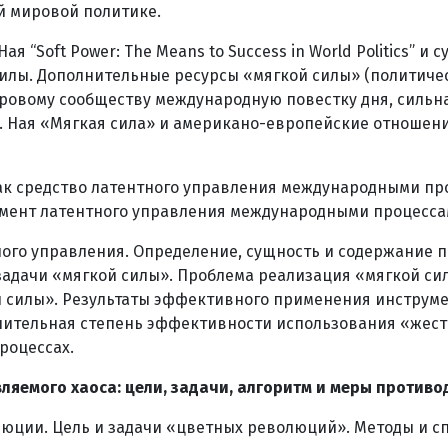
й мировой политике.
я “Soft Power: The Means to Success in World Politics” 
силы. Дополнительные ресурсы «мягкой силы» (политиче
ровому сообществу международную повестку дня, сильн
ж. Ная «Мягкая сила» и американо-европейские отношени
к средство латентного управления международными проц
мент латентного управления международными процесса
ого управления. Определение, сущность и содержание по
 задачи «мягкой силы». Проблема реализация «мягкой с
 силы». Результаты эффективного применения инструме
нительная степень эффективности использования «жестк
роцессах.
яемого хаоса: цели, задачи, алгоритм и меры противо
люции. Цель и задачи «цветных революций». Методы и с