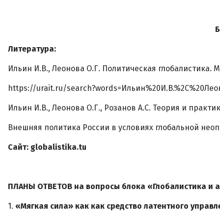
Б
Литература:
Ильин И.В., Леонова О.Г. Политическая глобалистика. М.
https://urait.ru/search?words=Ильин%20И.В.%2C%20Л
Ильин И.В., Леонова О.Г., Розанов А.С. Теория и практ
Внешняя политика России в условиях глобальной неопре
Сайт:
globalistika
.
tu
ПЛАНЫ ОТВЕТОВ на вопросы блока «Глобалистика и 
1.
«Мягкая сила» как как средство латентного управ