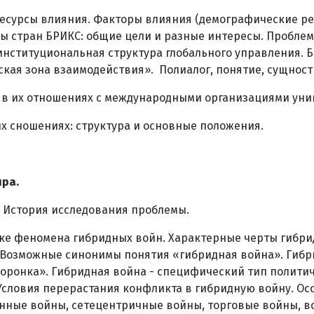
Ресурсы влияния. Факторы влияния (демографические ре
есы стран БРИКС: общие цели и разные интересы. Пробле
еинституциональная структура глобального управления.
ая зона взаимодействия». Полиалог, понятие, сущность,
в в их отношениях с международными организациями унив
их сношениях: структура и основные положения.
ра.
 История исследования проблемы.
овке феномена гибридных войн. Характерные черты гибр
Возможные синонимы понятия «гибридная война». Гибрид
оронка». Гибридная война - специфический тип политич
словия перерастания конфликта в гибридную войну. Ос
нные войны, сетецентричные войны, торговые войны, в