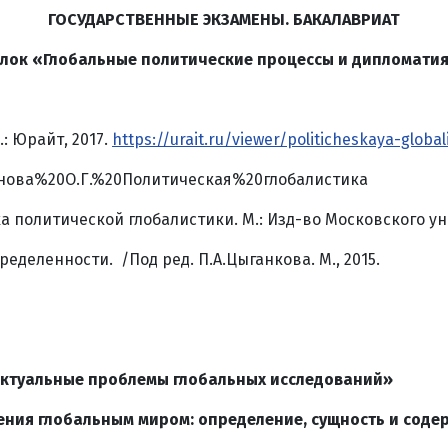
ГОСУДАРСТВЕННЫЕ ЭКЗАМЕНЫ. БАКАЛАВРИАТ
лок «Глобальные политические процессы и дипломати
: Юрайт, 2017.
https://urait.ru/viewer/politicheskaya-globa
еонова%20О.Г.%20Политическая%20глобалистика
ика политической глобалистики. М.: Изд-во Московского ун
деленности. /Под ред. П.А.Цыганкова. М., 2015.
актуальные проблемы глобальных исследований»
ления глобальным миром: определение, сущность и соде