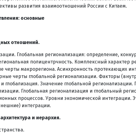
ективы развития взаимоотношений России с Китаем.
твления: основные
ных отношений.
изации. Глобальная регионализация: определение, конку
егиональная полицентрчность. Комплексный характер р
ие черты макрорегиона. Асинхронность протекающих ин
ерные черты глобальной регионализации. Факторы (внут
и глобализация. Значение глобальной регионализации. 
лизации. Глобальная регионализация и глобальный реги
онных процессов. Уровни экономической интеграции. Э
внешние) интеграции.
 архитектура и иерархия.
странства.