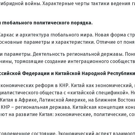
гибридной войны. Характерные черты тактики ведения г
 глобального политического порядка.
Каркас и архитектура глобального мира. Новая форма с
 основные параметры и характеристики. Отличие от пон
 и параметры. Деятельность региональной державы. Пон
ичины, тормозящие создание интеграционного сообществ
ссийской Федерации и Китайской Народной Республики
 экономических реформ в КНР. Китай как экономический,
циалистического общества с «китайской спецификой». Н
Китая в Африке, Латинской Америке, на Ближнем Восто
 КНР – региональная держава. Китайская концепция ко
яют на развитие Китая: экономические, политические, с
, современное состояние. Экономический аспект взаимо