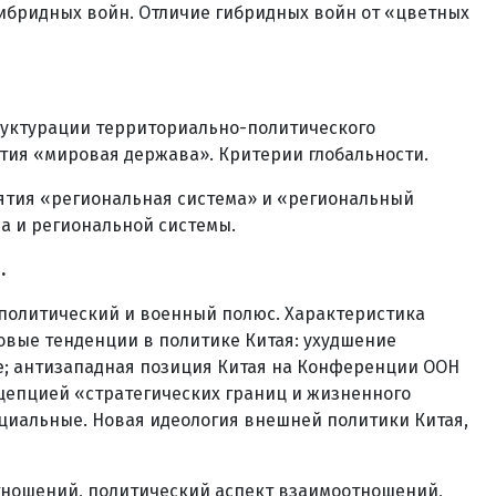
ибридных войн. Отличие гибридных войн от «цветных
труктурации территориально-политического
ятия «мировая держава». Критерии глобальности.
ятия «региональная система» и «региональный
а и региональной системы.
.
 политический и военный полюс. Характеристика
овые тенденции в политике Китая: ухудшение
ке; антизападная позиция Китая на Конференции ООН
нцепцией «стратегических границ и жизненного
оциальные. Новая идеология внешней политики Китая,
отношений, политический аспект взаимоотношений,