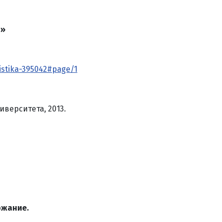
я»
listika-395042#page/1
иверситета, 2013.
ржание.