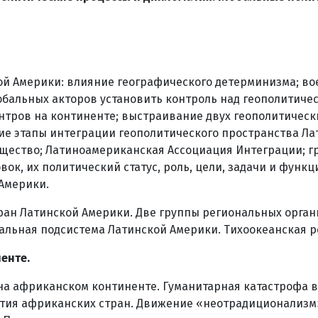
ой Америки: влияние географического детерминизма; во
лобальных акторов установить контроль над геополитич
тров на континенте; выстраивание двух геополитически
е этапы интеграции геополитического пространства Ла
бщество; Латиноамериканская Ассоциация Интеграции; г
вок, их политический статус, роль, цели, задачи и функ
Америки.
ан Латинской Америки. Две группы региональных орган
альная подсистема Латинской Америки. Тихоокеанская р
енте.
. на африканском континенте. Гуманитарная катастрофа 
ия африканских стран. Движение «неотрадиционализм»,