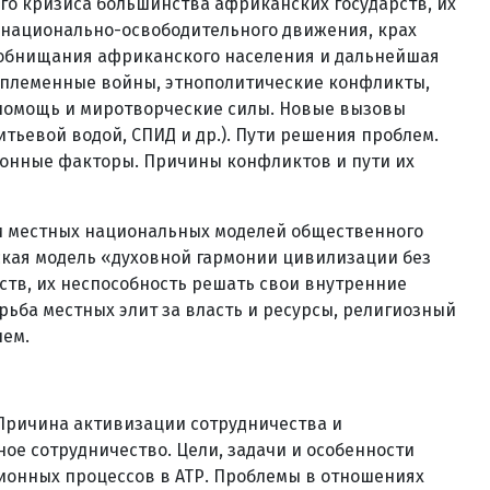
го кризиса большинства африканских государств, их
 национально-освободительного движения, крах
е обнищания африканского населения и дальнейшая
жплеменные войны, этнополитические конфликты,
 помощь и миротворческие силы. Новые вызовы
тьевой водой, СПИД и др.). Пути решения проблем.
онные факторы. Причины конфликтов и пути их
ти местных национальных моделей общественного
ская модель «духовной гармонии цивилизации без
ств, их неспособность решать свои внутренние
ьба местных элит за власть и ресурсы, религиозный
лем.
 Причина активизации сотрудничества и
ое сотрудничество. Цели, задачи и особенности
ционных процессов в АТР. Проблемы в отношениях