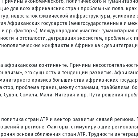
 Причины экономического, политического и гуманитарно
щие для всех африканских стран проблемные поля: крах
ктур, недостаток физической инфраструктуры, усилени
тия Африканских государств (межгосударственные и ме
и др. факторы). Международное участие: гуманитарная
сти и отсталости, деградация экосистем, проблемы с пи
тнополитические конфликты в Африке как дезинтеграци
. на африканском континенте. Причины несостоятельнос
нализм», его сущность и тенденции развития. Африкан
манитарного кризиса большинства африканских государ
тор, проблема границ между странами, трайбализм, бор
 Судан, Сомали, Мали, Нигерия и др. Пути решения проб
политика стран АТР и вектор развития связей региона.
ношений в регионе. Факторы, стимулирующие региональн
ороння основа сближения стран АТР. Трудности интегра