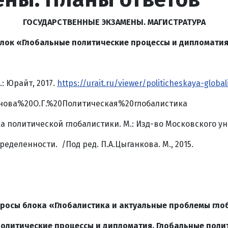
ГОСУДАРСТВЕННЫЕ ЭКЗАМЕНЫ. МАГИСТРАТУРА
лок «Глобальные политические процессы и дипломати
: Юрайт, 2017.
https://urait.ru/viewer/politicheskaya-globa
еонова%20О.Г.%20Политическая%20глобалистика
ика политической глобалистики. М.: Изд-во Московского ун
деленности. /Под ред. П.А.Цыганкова. М., 2015.
росы блока «Глобалистика и актуальные проблемы гло
политические процессы и дипломатия. Глобальные поли