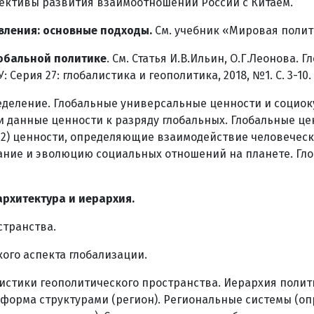
ективы развития взаимоотношений России с Китаем.
вления: основные подходы.
См. учебник «Мировая полит
лобальной политике
. См. Статья И.В.Ильин, О.Г.Леонова
Серия 27: глобалистика и геополитика, 2018, №1. С. 3-10.
деление. Глобальные универсальные ценности и социок
 данные ценности к разряду глобальных. Глобальные цен
2) ценности, определяющие взаимодействие человечески
ржание и эволюцию социальных отношений на планете. Г
архитектура и иерархия.
странства.
ого аспекта глобализации.
истики геополитического пространства. Иерархия полит
я форма структурами (регион). Региональные системы (о