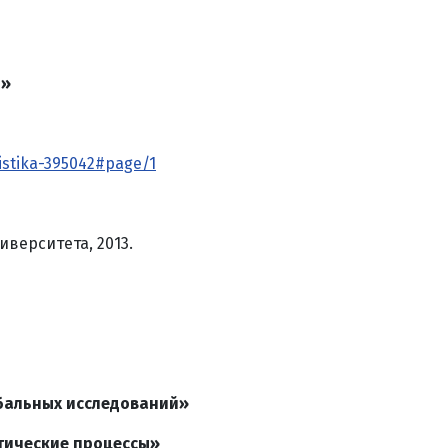
я»
listika-395042#page/1
иверситета, 2013.
бальных исследований»
тические процессы»