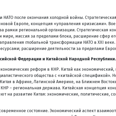
 НАТО после окончания холодной войны. Стратегическая 
в новой Европе, концепция «управления кризисами». Вое
за рамки региональной организации. Стратегическая конц
м мире, миссия за пределами блока, расширение сфер ег
направления глобальной трансформации НАТО в XXI веке
есурсами; расширение деятельности за пределами Евро
ссийской Федерации и Китайской Народной Республики.
 экономических реформ в КНР. Китай как экономический,
циалистического общества с «китайской спецификой». Н
Китая в Африке, Латинской Америке, на Ближнем Восто
 КНР – региональная держава. Китайская концепция ко
яют на развитие Китая: экономические, политические, с
, современное состояние. Экономический аспект взаимо