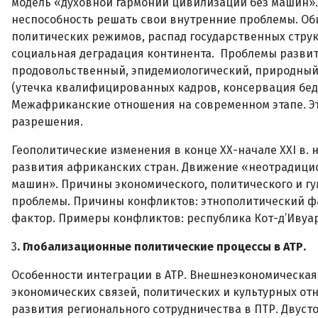
модель «духовной гармонии цивилизации без машин».
неспособность решать свои внутренние проблемы. Об
политических режимов, распад государственных стру
социальная деградация континента. Проблемы разви
продовольственный, эпидемиологический, природный 
(утечка квалифицированных кадров, консервация бедно
Межафриканские отношения на современном этапе. Э
разрешения.
Геополитические изменения в конце ХХ-начале XXI в
развития африканских стран. Движение «неотрадицио
машин». Причины экономического, политического и гу
проблемы. Причины конфликтов: этнополитический фак
фактор. Примеры конфликтов: республика Кот-д’Ивуар,
3
. Глобализационные политические процессы в АТР.
Особенности интеграции в АТР. Внешнеэкономическая 
экономических связей, политических и культурных от
развития регионального сотрудничества в ПТР. Двуст