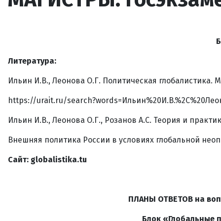
Б
Литература:
Ильин И.В., Леонова О.Г. Политическая глобалистика. М.
https://urait.ru/search?words=Ильин%20И.В.%2C%20Л
Ильин И.В., Леонова О.Г., Розанов А.С. Теория и практ
Внешняя политика России в условиях глобальной неопре
Сайт:
globalistika
.
tu
ПЛАНЫ ОТВЕТОВ на воп
Блок «Глобальные 