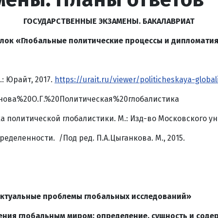
ГОСУДАРСТВЕННЫЕ ЭКЗАМЕНЫ. БАКАЛАВРИАТ
лок «Глобальные политические процессы и дипломати
: Юрайт, 2017.
https://urait.ru/viewer/politicheskaya-globa
еонова%20О.Г.%20Политическая%20глобалистика
ика политической глобалистики. М.: Изд-во Московского ун
деленности. /Под ред. П.А.Цыганкова. М., 2015.
актуальные проблемы глобальных исследований»
ления глобальным миром: определение, сущность и соде