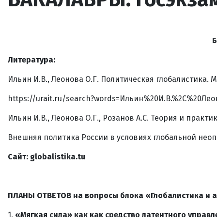
Б
Литература:
Ильин И.В., Леонова О.Г. Политическая глобалистика. М.
https://urait.ru/search?words=Ильин%20И.В.%2C%20Л
Ильин И.В., Леонова О.Г., Розанов А.С. Теория и практ
Внешняя политика России в условиях глобальной неопре
Сайт:
globalistika
.
tu
ПЛАНЫ ОТВЕТОВ на вопросы блока «Глобалистика и 
1.
«Мягкая сила» как как средство латентного управ