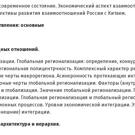
, современное состояние. Экономический аспект взаимо
ективы развития взаимоотношений России с Китаем.
твления: основные
ных отношений.
изации. Глобальная регионализация: определение, конку
егиональная полицентрчность. Комплексный характер р
ие черты макрорегиона. Асинхронность протекающих ин
ерные черты глобальной регионализации. Факторы (внут
и глобализация. Значение глобальной регионализации. 
лизации. Глобальная регионализация и глобальный реги
онных процессов. Уровни экономической интеграции. Э
внешние) интеграции.
 архитектура и иерархия.