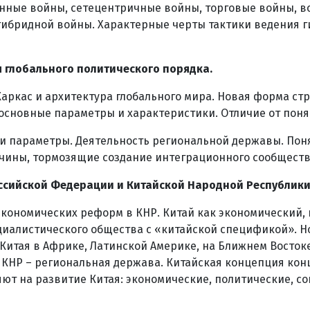
нные войны, сетецентричные войны, торговые войны, в
гибридной войны. Характерные черты тактики ведения г
 глобального политического порядка.
Каркас и архитектура глобального мира. Новая форма с
 основные параметры и характеристики. Отличие от пон
 и параметры. Деятельность региональной державы. Пон
ичины, тормозящие создание интеграционного сообществ
ссийской Федерации и Китайской Народной Республики
 экономических реформ в КНР. Китай как экономический,
циалистического общества с «китайской спецификой». Н
Китая в Африке, Латинской Америке, на Ближнем Восто
 КНР – региональная держава. Китайская концепция ко
яют на развитие Китая: экономические, политические, с