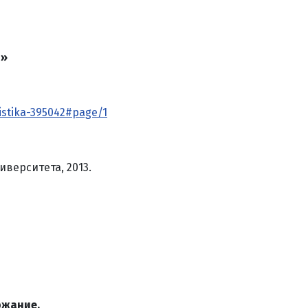
я»
listika-395042#page/1
иверситета, 2013.
ржание.