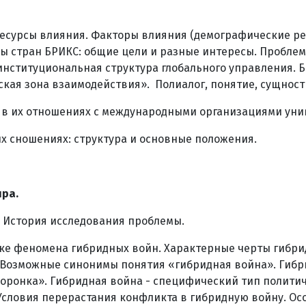
Ресурсы влияния. Факторы влияния (демографические ре
есы стран БРИКС: общие цели и разные интересы. Пробле
еинституциональная структура глобального управления.
ая зона взаимодействия». Полиалог, понятие, сущность,
в в их отношениях с международными организациями унив
их сношениях: структура и основные положения.
ра.
 История исследования проблемы.
овке феномена гибридных войн. Характерные черты гибр
Возможные синонимы понятия «гибридная война». Гибрид
оронка». Гибридная война - специфический тип политич
словия перерастания конфликта в гибридную войну. Ос