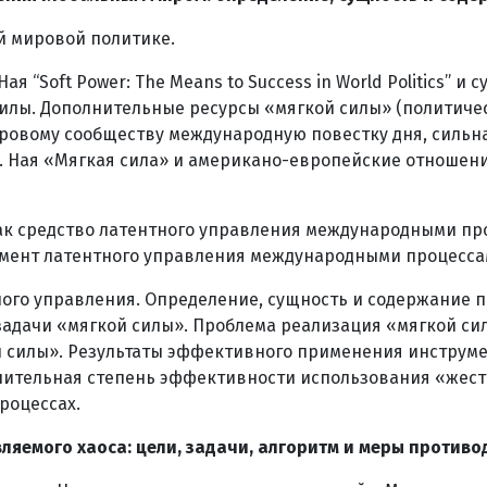
й мировой политике.
я “Soft Power: The Means to Success in World Politics” 
силы. Дополнительные ресурсы «мягкой силы» (политиче
ровому сообществу международную повестку дня, сильн
ж. Ная «Мягкая сила» и американо-европейские отношени
к средство латентного управления международными проц
мент латентного управления международными процесса
ого управления. Определение, сущность и содержание по
 задачи «мягкой силы». Проблема реализация «мягкой с
 силы». Результаты эффективного применения инструме
нительная степень эффективности использования «жестк
роцессах.
яемого хаоса: цели, задачи, алгоритм и меры противо