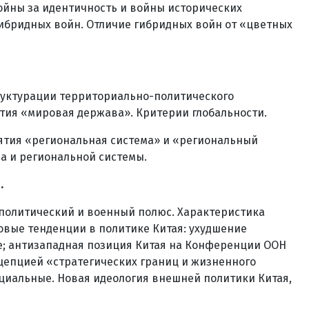
ойны за идентичность и войны исторических
ибридных войн. Отличие гибридных войн от «цветных
труктурации территориально-политического
ятия «мировая держава». Критерии глобальности.
ятия «региональная система» и «региональный
а и региональной системы.
.
 политический и военный полюс. Характеристика
овые тенденции в политике Китая: ухудшение
ке; антизападная позиция Китая на Конференции ООН
нцепцией «стратегических границ и жизненного
оциальные. Новая идеология внешней политики Китая,