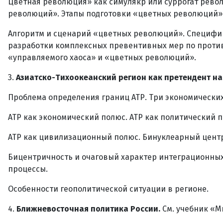
Цветная революция» как симулякр или суррогат рево
революций». Этапы подготовки «цветных революций»
Алгоритм и сценарий «цветных революций». Специфи
разработки комплексных превентивных мер по против
«управляемого хаоса» и «цветных революций».
3.
Азиатско-Тихоокеанский регион как претендент на
Проблема определения границ АТР. Три экономических 
АТР как экономический полюс. АТР как политический 
АТР как цивилизационный полюс. Бинуклеарный центр
Бицентричность и очаговый характер интеграционных
процессы.
Особенности геополитической ситуации в регионе.
4.
Ближневосточная политика России.
См. учебник «М