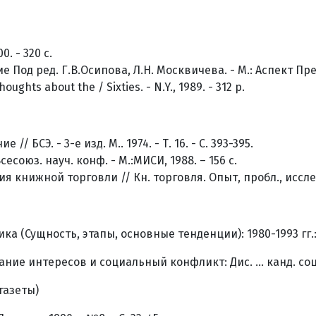
. - 320 с.
од ред. Г.В.Осипова, Л.Н. Москвичева. - М.: Аспект Пресс,
oughts about the / Sixties. - N.Y., 1989. - 312 p.
/ БСЭ. - 3-е изд. М.. 1974. - Т. 16. - С. 393-395.
союз. науч. конф. - М.:МИСИ, 1988. – 156 с.
нижной торговли // Кн. торговля. Опыт, пробл., исслед. - 
(Сущность, этапы, основные тенденции): 1980-1993 гг.: Авт
ие интересов и социальный конфликт: Дис. ... канд. социо
газеты)