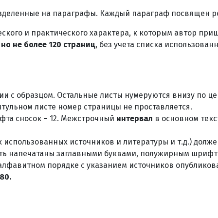
азделенные на параграфы. Каждый параграф посвящен р
кого и практического характера, к которым автор приш
 но не более 120 страниц
, без учета списка использован
ии с образцом. Остальные листы нумеруются внизу по 
итульном листе номер страницы не проставляется.
ифта сносок – 12. Межстрочный
интервал
в основном текст
к использованных источников и литературы и т.д.) долж
ь напечатаны заглавными буквами, полужирным шрифто
 алфавитном порядке с указанием источников опублико
80.