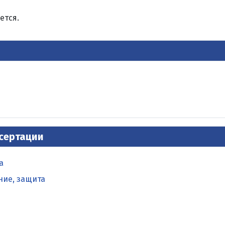
ется.
ссертации
а
ние, защита