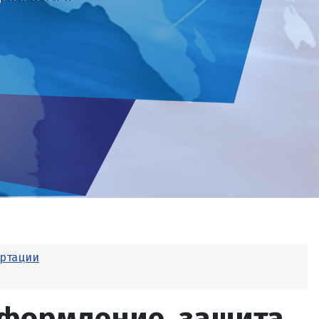
ертации
оформление, защита