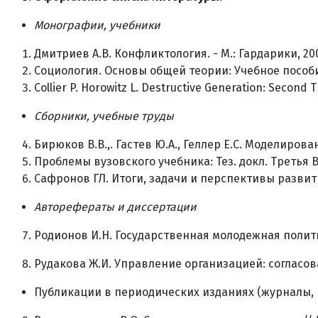
Монографии, учебники
Дмитриев А.В. Конфликтология. - М.: Гардарики, 2000
Социология. Основы общей теории: Учебное пособие П
Collier P. Horowitz L. Destructive Generation: Second Th
Сборники, учебные труды
Бирюков В.В.,. Гастев Ю.А., Геллер Е.С. Моделирование /
Проблемы вузовского учебника: Тез. докл. Третья Все
Сафронов ГЛ. Итоги, задачи и перспективы развития к
Авторефераты и диссертации
Родионов И.Н. Государственная молодежная политика 
Рудакова Ж.И. Управление организацией: согласован
Публикации в периодических изданиях (журналы, 