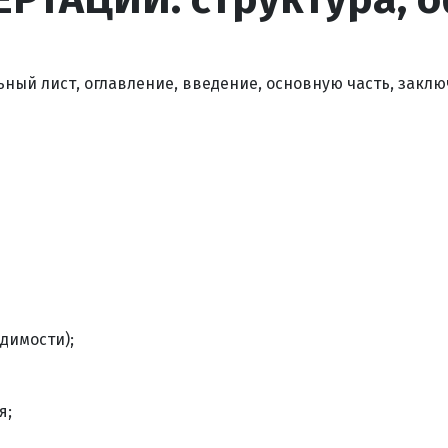
ный лист, оглавление, введение, основную часть, закл
димости);
я;