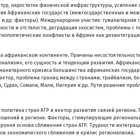
ктур, недостаток физической инфраструктуры, усилени
тия Африканских государств (межгосударственные и ме
и др. факторы). Международное участие: гуманитарная
сти и отсталости, деградация экосистем, проблемы с пи
тнополитические конфликты в Африке как дезинтеграци
. на африканском континенте. Причины несостоятельнос
нализм», его сущность и тенденции развития. Африкан
манитарного кризиса большинства африканских государ
тор, проблема границ между странами, трайбализм, бор
 Судан, Сомали, Мали, Нигерия и др. Пути решения проб
политика стран АТР и вектор развития связей региона.
ношений в регионе. Факторы, стимулирующие региональн
ороння основа сближения стран АТР. Трудности интегра
ов экономического сближения и кризис регионализма.