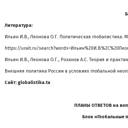
Б
Литература:
Ильин И.В., Леонова О.Г. Политическая глобалистика. М.
https://urait.ru/search?words=Ильин%20И.В.%2C%20Л
Ильин И.В., Леонова О.Г., Розанов А.С. Теория и практ
Внешняя политика России в условиях глобальной неопре
Сайт:
globalistika
.
tu
ПЛАНЫ ОТВЕТОВ на воп
Блок «Глобальные 