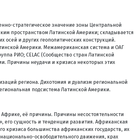
енно-стратегическое значение зоны Центральной
еским пространством Латинской Америки; складывается
х осей и других геополитических конструкций.
тинской Америки. Межамериканская система и ОАГ
руппа РИО; CELAC (Сообщество стран Латинской
ции. Причины неудачи и кризиса некоторых этих
изаций региона. Дихотомия и дуализм региональной
егиональная подсистема Латинской Америки.
в Африке, её причины. Причины несостоятельности
 его сущность и тенденции развития. Африканская
го кризиса большинства африканских государств, их
 национально-освободительного движения, крах