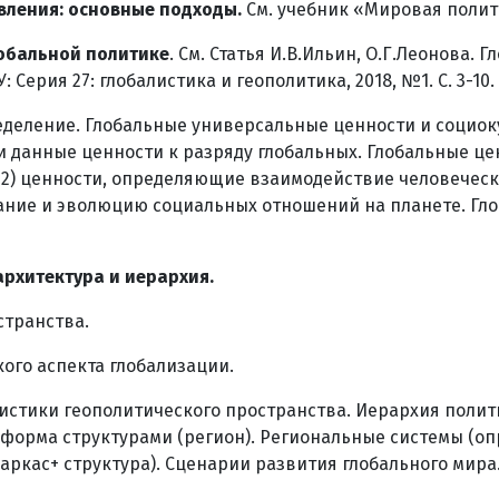
вления: основные подходы.
См. учебник «Мировая полит
лобальной политике
. См. Статья И.В.Ильин, О.Г.Леонова
Серия 27: глобалистика и геополитика, 2018, №1. С. 3-10.
деление. Глобальные универсальные ценности и социок
 данные ценности к разряду глобальных. Глобальные цен
2) ценности, определяющие взаимодействие человечески
ржание и эволюцию социальных отношений на планете. Г
архитектура и иерархия.
странства.
ого аспекта глобализации.
истики геополитического пространства. Иерархия полит
я форма структурами (регион). Региональные системы (о
аркас+ структура). Сценарии развития глобального мира