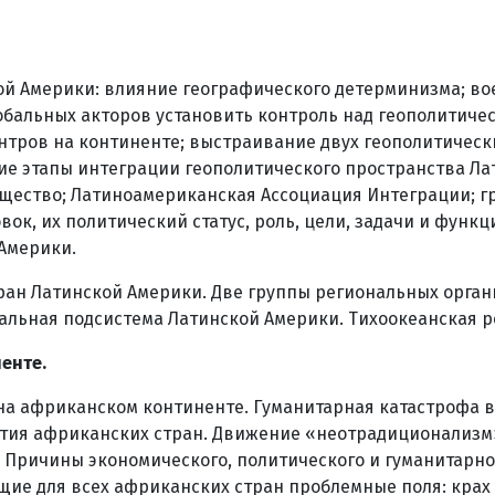
ой Америки: влияние географического детерминизма; во
лобальных акторов установить контроль над геополитич
тров на континенте; выстраивание двух геополитически
е этапы интеграции геополитического пространства Ла
бщество; Латиноамериканская Ассоциация Интеграции; г
вок, их политический статус, роль, цели, задачи и функ
Америки.
ан Латинской Америки. Две группы региональных орган
альная подсистема Латинской Америки. Тихоокеанская р
енте.
. на африканском континенте. Гуманитарная катастрофа 
ия африканских стран. Движение «неотрадиционализм»,
 Причины экономического, политического и гуманитарно
щие для всех африканских стран проблемные поля: крах