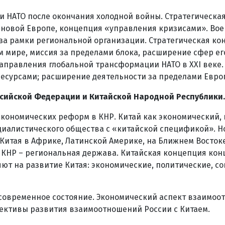
 НАТО после окончания холодной войны. Стратегическая 
в новой Европе, концепция «управления кризисами». Вое
за рамки региональной организации. Стратегическая конц
м мире, миссия за пределами блока, расширение сфер ег
направления глобальной трансформации НАТО в XXI веке
есурсами; расширение деятельности за пределами Евро
ссийской Федерации и Китайской Народной Республики.
 экономических реформ в КНР. Китай как экономический,
циалистического общества с «китайской спецификой». Н
Китая в Африке, Латинской Америке, на Ближнем Восто
 КНР – региональная держава. Китайская концепция ко
яют на развитие Китая: экономические, политические, с
, современное состояние. Экономический аспект взаимо
ективы развития взаимоотношений России с Китаем.