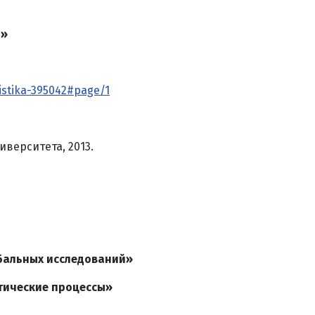
я»
listika-395042#page/1
иверситета, 2013.
бальных исследований»
тические процессы»