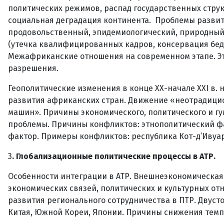
политических режимов, распад государственных стру
социальная деградация континента. Проблемы разви
продовольственный, эпидемиологический, природный 
(утечка квалифицированных кадров, консервация бедно
Межафриканские отношения на современном этапе. Э
разрешения.
Геополитические изменения в конце ХХ-начале XXI в
развития африканских стран. Движение «неотрадицио
машин». Причины экономического, политического и гу
проблемы. Причины конфликтов: этнополитический фак
фактор. Примеры конфликтов: республика Кот-д’Ивуар,
3
. Глобализационные политические процессы в АТР.
Особенности интеграции в АТР. Внешнеэкономическая 
экономических связей, политических и культурных от
развития регионального сотрудничества в ПТР. Двуст
Китая, Южной Кореи, Японии. Причины снижения темп