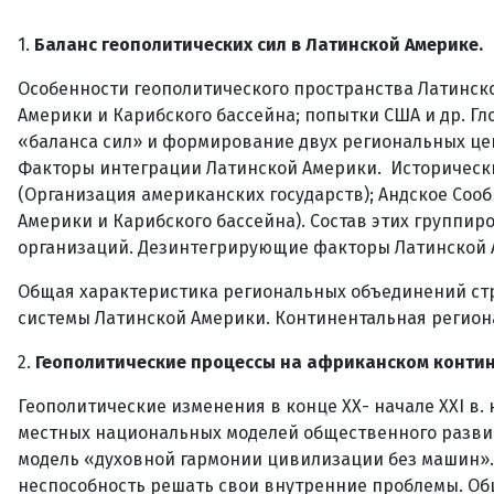
1.
Баланс геополитических сил в Латинской Америке.
Особенности геополитического пространства Латинск
Америки и Карибского бассейна; попытки США и др. Г
«баланса сил» и формирование двух региональных цен
Факторы интеграции Латинской Америки. Исторически
(Организация американских государств); Андское Соо
Америки и Карибского бассейна). Состав этих группиро
организаций. Дезинтегрирующие факторы Латинской 
Общая характеристика региональных объединений стр
системы Латинской Америки. Континентальная регион
2.
Геополитические процессы на африканском контин
Геополитические изменения в конце ХХ- начале XXI в
местных национальных моделей общественного развит
модель «духовной гармонии цивилизации без машин».
неспособность решать свои внутренние проблемы. Об