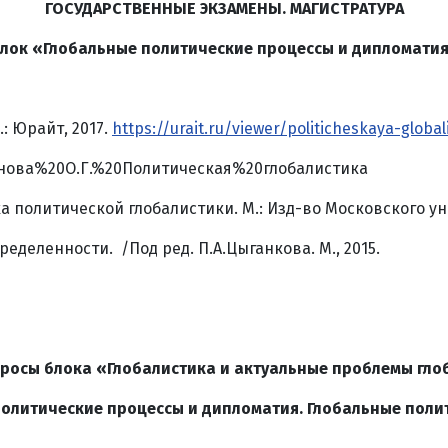
ГОСУДАРСТВЕННЫЕ ЭКЗАМЕНЫ. МАГИСТРАТУРА
лок «Глобальные политические процессы и дипломати
: Юрайт, 2017.
https://urait.ru/viewer/politicheskaya-globa
еонова%20О.Г.%20Политическая%20глобалистика
ика политической глобалистики. М.: Изд-во Московского ун
деленности. /Под ред. П.А.Цыганкова. М., 2015.
росы блока «Глобалистика и актуальные проблемы гло
политические процессы и дипломатия. Глобальные поли