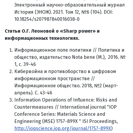
Электронный научно-образовательный журнал
История (ЭНОЖ). 2021. Том 12, №6 (104). DOI:
10.18254/s207987840016038-0
Статьи О.Г. Леоновой о «
Sharp
power
» и
информационных технологиях.
Информационное поле политики // Политика и
общество, издательство Nota bene (М.), 2016. №
1, с. 39-46
Кибервойна и противоборство в цифровом
информационном пространстве //
Информационное общество. 2018, №2 (март-
апрель). С. 43-46
Information Operations of Influence: Risks and
Countermeasures // International journal "IOP
Conference Series: Materials Science and
Engineering (MSE) 1757-899X " ISI Proceedings,
http://iopscience.iop.org/journal/1757-899X
)